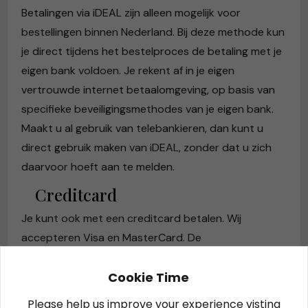
Bakken
Wesco
Single
Wesco
Betalingen via iDEAL zijn alleen mogelijk voor
Kickmaster
Wesco
Elly
Kickboy
bestellingen binnen Nederland. Bij deze methode kun
12 - 40 L
Wasgoed
Wesco
Junior
Systemen
Wesco
Koektrommels
je direct tijdens het bestelproces de betaling met je
onderdelen
Mini
Wesco
Wesco
eigen bank voldoen. Je rekent af in je eigen
Wesco
Master
Inbouw
Voorraadbussen
Kickmaster
vertrouwde internet betaalomgeving, op basis van
6 L
Accessoires
Wesco
Junior
specifieke beveiligingsmethodes van je eigen bank.
Wesco
Keukenrolhouders
onderdelen
Capboy
Maakt u al gebruik van telebankieren, dan kunt u
Wesco
Max 22
Kickmaster
direct gebruik maken van iDEAL, zonder dat u zich
L
CL
daarvoor hoeft aan te melden.
Wesco
onderdelen
Gastro
Creditcard
Wesco
22 L
Kickmaster
Je kunt ook met een creditcard betalen. Wij
Wesco
onderdelen
Baseboy
accepteren Visa en MasterCard. De
Wesco
20 L
Multi
betaalprocedure via Multisafepay verloopt via een
Wesco
Collector
beveiligde SSL-procedure.
Cookie Time
Big
Onderdelen
Baseboy
Overschrijving
Wesco Mini
Please help us improve your experience visting