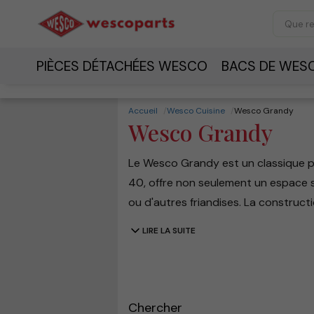
PIÈCES DÉTACHÉES WESCO
BACS DE WES
Accueil
Wesco Cuisine
Wesco Grandy
Wesco Grandy
Le Wesco Grandy est un classique pa
40, offre non seulement un espace su
ou d'autres friandises. La construct
de ventilation permet à vos produits
LIRE LA SUITE
ajout élégant aux cuisines moderne
Chercher