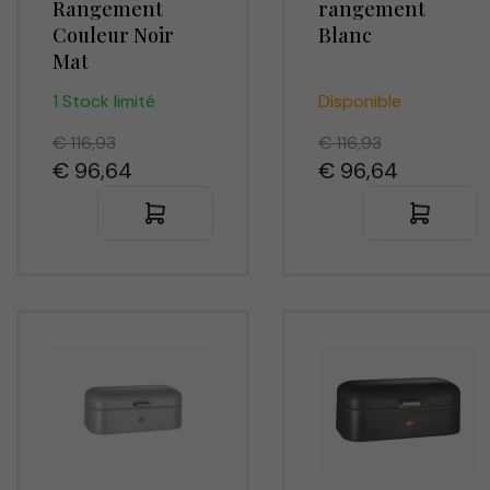
Rangement
rangement
Couleur Noir
Blanc
Mat
1 Stock limité
Disponible
€ 116,93
€ 116,93
€ 96,64
€ 96,64