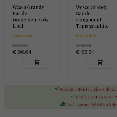
Wesco Grandy
Wesco Grandy
Bac de
Bac de
rangement Gris
rangement
froid
Tapis graphite
Disponible
Disponible
€ 116,93
€ 116,93
€ 96,64
€ 96,64
Magasin officiel de pièces déta
Noté 9,3 sur 20 000+ a
Livré dans un délai d'un à de