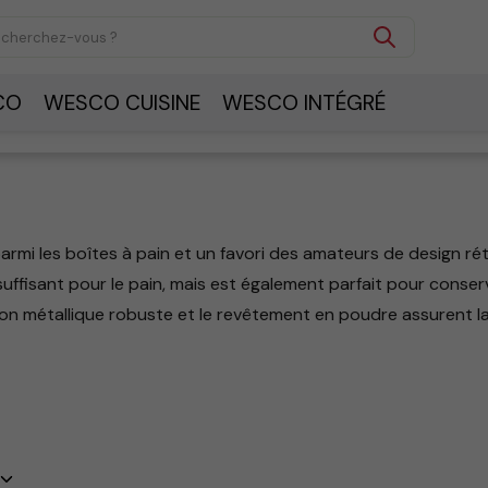
CO
WESCO CUISINE
WESCO INTÉGRÉ
rmi les boîtes à pain et un favori des amateurs de design rét
ffisant pour le pain, mais est également parfait pour conserv
ion métallique robuste et le revêtement en poudre assurent la
 de rester frais plus longtemps. Le Grandy est disponible en d
s comme classiques.