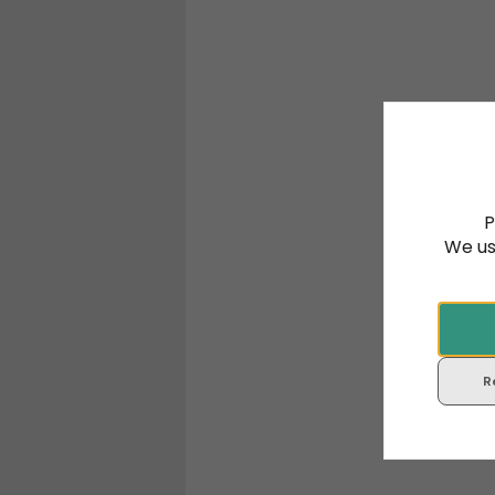
P
We us
R