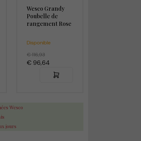
Wesco Grandy
Poubelle de
rangement Rose
Disponible
€ 116,93
€ 96,64
chées Wesco
vis
ux jours