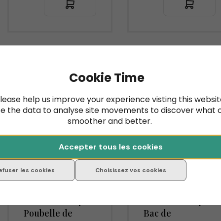
Magasin officiel de pièces déta
Noté 9,3 sur 20 000+ a
Cookie Time
Livré dans un délai d'un à de
lease help us improve your experience visting this websit
e the data to analyse site movements to discover what 
smoother and better.
Accepter tous les cookies
efuser les cookies
Choisissez vos cookies
Wesco Grandy
Wesco Grandy
Poubelle de
Bac de