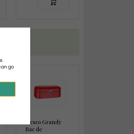
chées Wesco
vis
ux jours
e.
can go
Wesco Grandy
Bac de