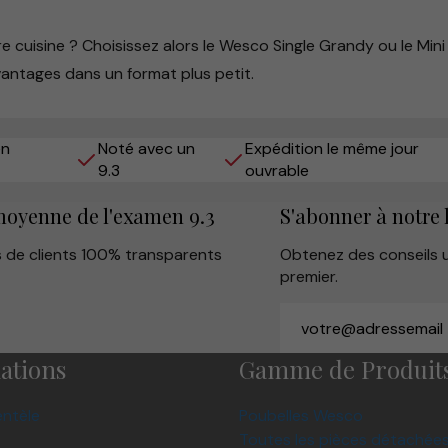
 cuisine ? Choisissez alors le Wesco Single Grandy ou le Mini
antages dans un format plus petit.
en
Noté avec un
Expédition le même jour
9.3
ouvrable
moyenne de l'examen 9.3
S'abonner à notre 
s de clients 100% transparents
Obtenez des conseils ut
premier.
ations
Gamme de Produit
entèle
Poubelles Wesco
Toutes les pièces détachée